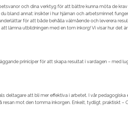
arbetsvanor och dina verktyg för att bättre kunna möta de kra
r du bland annat: insikter i hur hjärnan och arbetsminnet funger
underlättar för att både behålla välmående och leverera result
tt lämna utbildningen med en tom inkorg! Vi visar hur det är 
ggande priniciper för att skapa resultat i vardagen – med lug
s deltagare att bli mer effektiva i arbetet. I vår pedagogiska 
 resan mot den tomma inkorgen. Enkelt, tydligt, praktiskt –