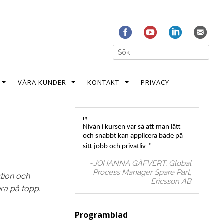
Search for:
VÅRA KUNDER
KONTAKT
PRIVACY
Nivån i kursen var så att man lätt
och snabbt kan applicera både på
sitt jobb och privatliv
~JOHANNA GÄFVERT, Global
Process Manager Spare Part,
ktion och
Ericsson AB
ra på topp.
Programblad