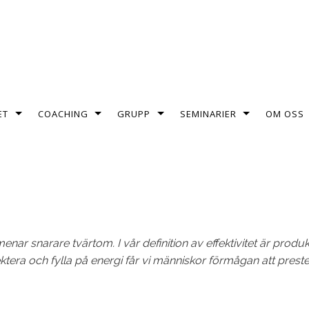
ET
COACHING
GRUPP
SEMINARIER
OM OSS
 menar snarare tvärtom. I vår definition av effektivitet är produ
tera och fylla på energi får vi människor förmågan att preste